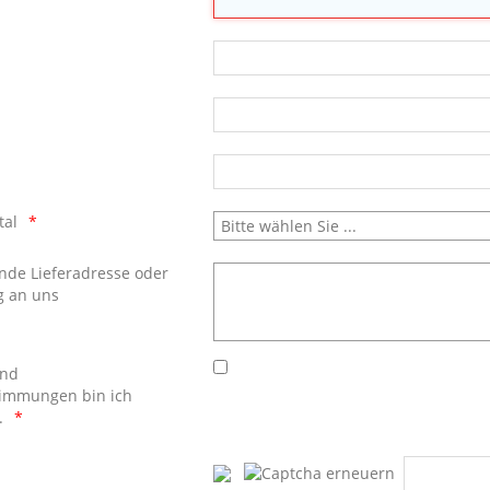
tal
nde Lieferadresse oder
g an uns
und
timmungen bin ich
.