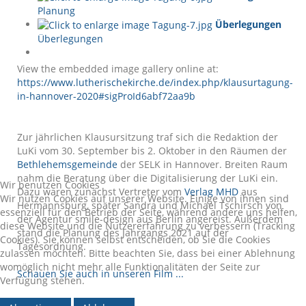
Planung
Überlegungen
Überlegungen
View the embedded image gallery online at:
https://www.lutherischekirche.de/index.php/klausurtagung-
in-hannover-2020#sigProId6abf72aa9b
Zur jährlichen Klausursitzung traf sich die Redaktion der
LuKi vom 30. September bis 2. Oktober in den Räumen der
Bethlehemsgemeinde
der SELK in Hannover. Breiten Raum
nahm die Beratung über die Digitalisierung der LuKi ein.
Wir benutzen Cookies
Dazu waren zunächst Vertreter vom
Verlag MHD
aus
Wir nutzen Cookies auf unserer Website. Einige von ihnen sind
Hermannsburg, später Sandra und Michael Tschirsch von
essenziell für den Betrieb der Seite, während andere uns helfen,
der Agentur smile-design aus Berlin angereist. Außerdem
diese Website und die Nutzererfahrung zu verbessern (Tracking
stand die Planung des Jahrgangs 2021 auf der
Cookies). Sie können selbst entscheiden, ob Sie die Cookies
Tagesordnung.
zulassen möchten. Bitte beachten Sie, dass bei einer Ablehnung
womöglich nicht mehr alle Funktionalitäten der Seite zur
Schauen Sie auch in unseren Film ...
Verfügung stehen.