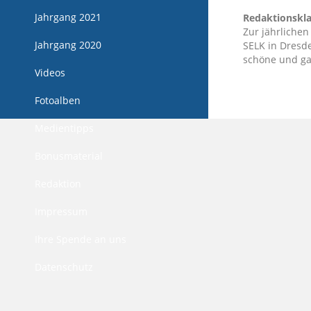
Jahrgang 2021
Redaktionskla
Zur jährlichen
Jahrgang 2020
SELK in Dresd
schöne und ga
Videos
Fotoalben
Medientipps
Bonusmaterial
Redaktion
Impressum
Ihre Spende an uns
Datenschutz