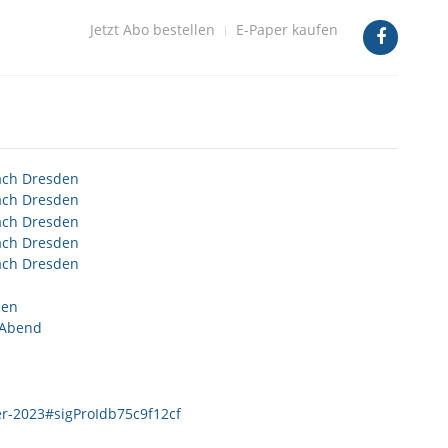
Jetzt Abo bestellen
E-Paper kaufen
ach Dresden
ach Dresden
ach Dresden
ach Dresden
ach Dresden
den
 Abend
er-2023#sigProIdb75c9f12cf