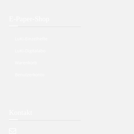
E-Paper-Shop
LuKi-Einzelhefte
LuKi-Digitalabo
Warenkorb
Benutzerkonto
Kontakt